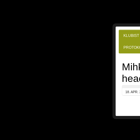
KLUBIST
PROTOK
Mih
head
18. APR.