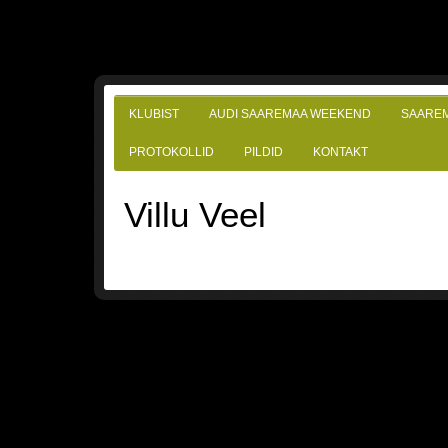
KLUBIST
AUDI SAAREMAA WEEKEND
SAARE
PROTOKOLLID
PILDID
KONTAKT
Villu Veel