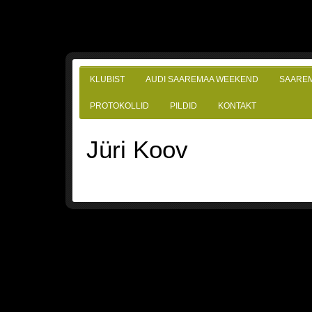
KLUBIST
AUDI SAAREMAA WEEKEND
SAARE
PROTOKOLLID
PILDID
KONTAKT
Jüri Koov