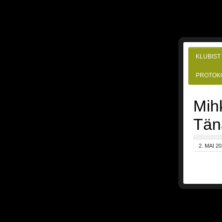
KLUBIST
PROTOK
Mih
Tän
2. MAI 2