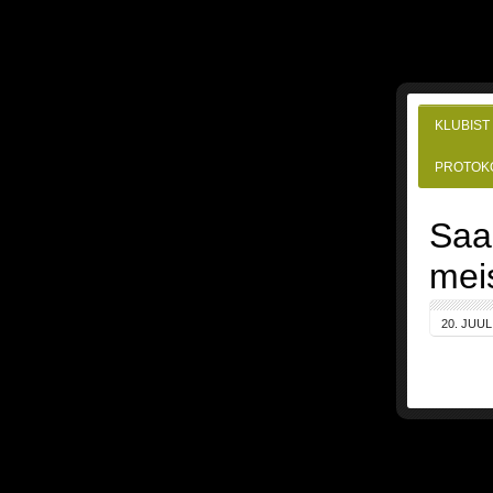
KLUBIST
PROTOK
Saar
meis
20. JUUL