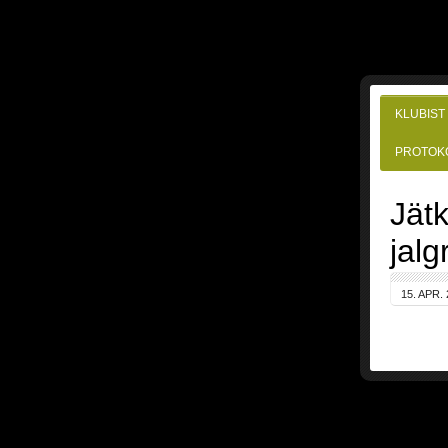
KLUBIST
PROTOK
Jätk
jalg
15. APR.