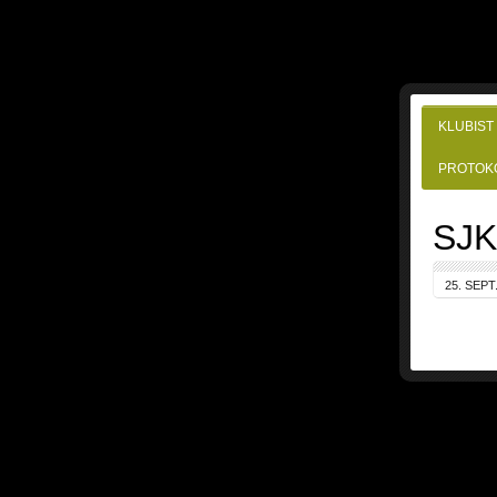
KLUBIST
PROTOK
SJK 
25. SEPT