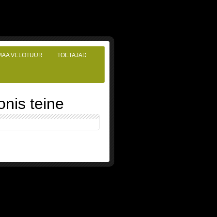
MAA VELOTUUR
TOETAJAD
nis teine