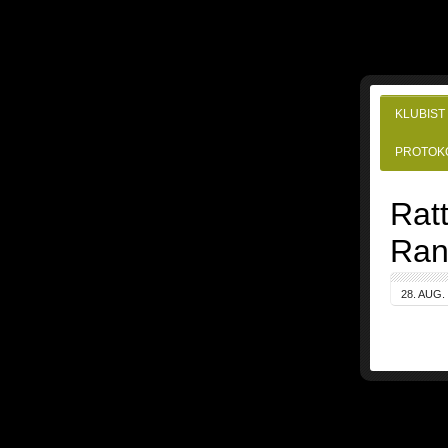
KLUBIST
PROTOK
Ratt
Ra
28. AUG.